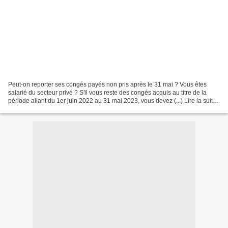
Peut-on reporter ses congés payés non pris après le 31 mai ? Vous êtes
salarié du secteur privé ? S'il vous reste des congés acquis au titre de la
période allant du 1er juin 2022 au 31 mai 2023, vous devez (...) Lire la suite
> Contrat d'apprentissage...