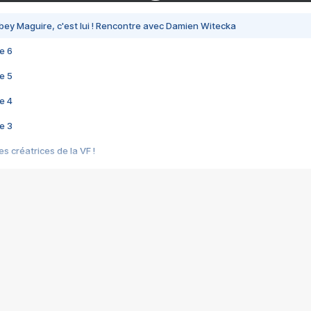
bey Maguire, c'est lui ! Rencontre avec Damien Witecka
e 6
e 5
e 4
e 3
s créatrices de la VF !
e 2
e 1
e Mektoub My Love arrive enfin ! Rencontre avec Shaïn Boumedine et Sal
i : après Toni en famille
elle réalise le bouleversant Dites lui que je l'aime
ais ! Rencontre autour de Vie privée de Rebecca Zlotowski