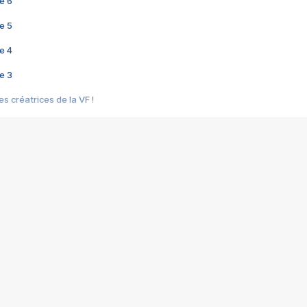
e 6
e 5
e 4
e 3
s créatrices de la VF !
e 2
e 1
e Mektoub My Love arrive enfin ! Rencontre avec Shaïn Boumedine et Sal
i : après Toni en famille
elle réalise le bouleversant Dites lui que je l'aime
ais ! Rencontre autour de Vie privée de Rebecca Zlotowski
 de Marguerite, Grave... Rencontre avec Ella Rumpf
 Les Rêveurs, un film intime sur la santé mentale