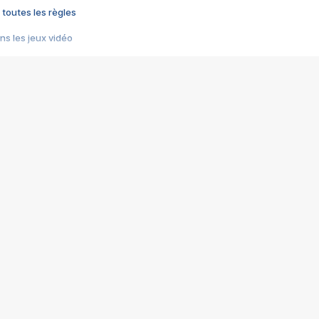
 toutes les règles
s les jeux vidéo
us choquant de Rockstar ? - Le scandale BULLY
e plus moche de Steam
du RÊVE tourne au CAUCHEMAR
pendant 8 heures
it… à tort
umiliés par un jeu vidéo
ire - Final Fantasy 8
ti un empire - Age of Empires
story DOFUS
tard, il crée l'un des pires jeux de tous les temps, MindsEye.