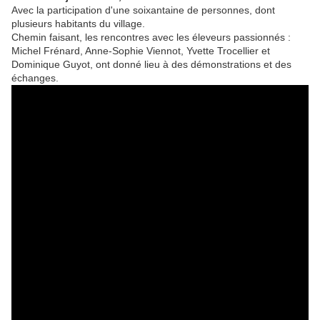
Avec la participation d'une soixantaine de personnes, dont
plusieurs habitants du village.
Chemin faisant, les rencontres avec les éleveurs passionnés :
Michel Frénard, Anne-Sophie Viennot, Yvette Trocellier et
Dominique Guyot, ont donné lieu à des démonstrations et des
échanges.