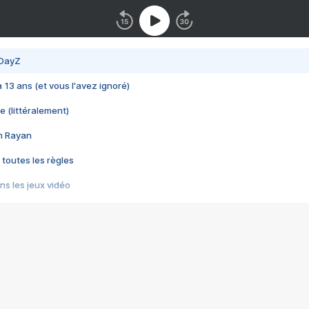
 DayZ
 a 13 ans (et vous l'avez ignoré)
e (littéralement)
im Rayan
 toutes les règles
s les jeux vidéo
us choquant de Rockstar ? - Le scandale BULLY
e plus moche de Steam
du RÊVE tourne au CAUCHEMAR
pendant 8 heures