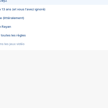
 DayZ
 a 13 ans (et vous l'avez ignoré)
e (littéralement)
im Rayan
 toutes les règles
s les jeux vidéo
us choquant de Rockstar ? - Le scandale BULLY
e plus moche de Steam
du RÊVE tourne au CAUCHEMAR
pendant 8 heures
it… à tort
umiliés par un jeu vidéo
ire - Final Fantasy 8