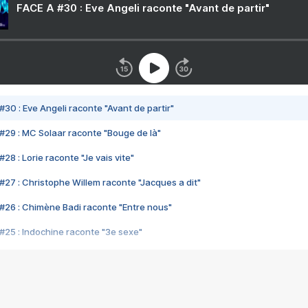
FACE A #30 : Eve Angeli raconte "Avant de partir"
#30 : Eve Angeli raconte "Avant de partir"
#29 : MC Solaar raconte "Bouge de là"
28 : Lorie raconte "Je vais vite"
#27 : Christophe Willem raconte "Jacques a dit"
#26 : Chimène Badi raconte "Entre nous"
#25 : Indochine raconte "3e sexe"
#24 : Zaho raconte "C'est chelou"
#23 : Patrick Bruel raconte "Au café des délices"
#22 : Kyo raconte "Le chemin"