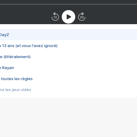
 DayZ
 a 13 ans (et vous l'avez ignoré)
e (littéralement)
im Rayan
 toutes les règles
s les jeux vidéo
us choquant de Rockstar ? - Le scandale BULLY
e plus moche de Steam
du RÊVE tourne au CAUCHEMAR
pendant 8 heures