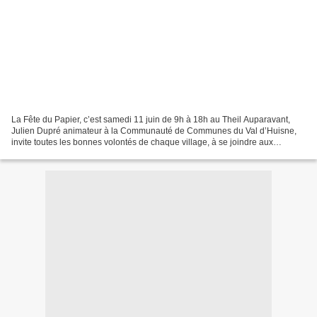
La Fête du Papier, c’est samedi 11 juin de 9h à 18h au Theil Auparavant,
Julien Dupré animateur à la Communauté de Communes du Val d’Huisne,
invite toutes les bonnes volontés de chaque village, à se joindre aux
préparatifs « qui ont lieu ce jeudi 9 juin...