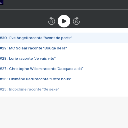
#30 : Eve Angeli raconte "Avant de partir"
#29 : MC Solaar raconte "Bouge de là"
28 : Lorie raconte "Je vais vite"
#27 : Christophe Willem raconte "Jacques a dit"
#26 : Chimène Badi raconte "Entre nous"
#25 : Indochine raconte "3e sexe"
#24 : Zaho raconte "C'est chelou"
#23 : Patrick Bruel raconte "Au café des délices"
#22 : Kyo raconte "Le chemin"