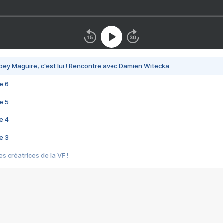
bey Maguire, c'est lui ! Rencontre avec Damien Witecka
e 6
e 5
e 4
e 3
s créatrices de la VF !
e 2
e 1
e Mektoub My Love arrive enfin ! Rencontre avec Shaïn Boumedine et Sal