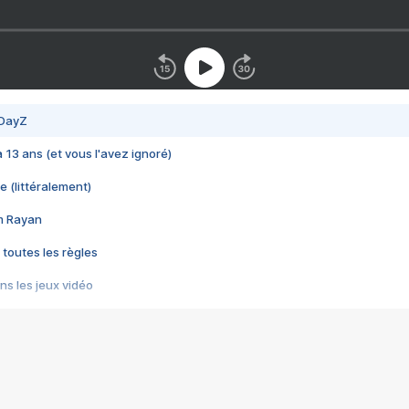
 DayZ
 a 13 ans (et vous l'avez ignoré)
e (littéralement)
im Rayan
 toutes les règles
s les jeux vidéo
us choquant de Rockstar ? - Le scandale BULLY
e plus moche de Steam
du RÊVE tourne au CAUCHEMAR