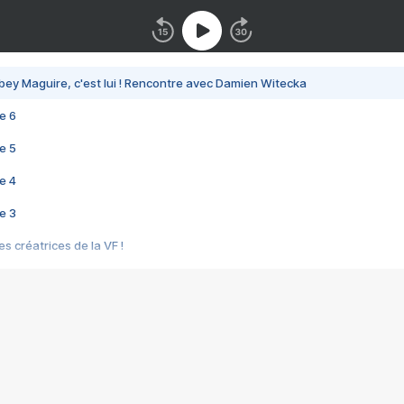
bey Maguire, c'est lui ! Rencontre avec Damien Witecka
e 6
e 5
e 4
e 3
s créatrices de la VF !
e 2
e 1
e Mektoub My Love arrive enfin ! Rencontre avec Shaïn Boumedine et Sal
i : après Toni en famille