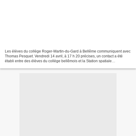
Les élèves du collège Roger-Martin-du-Gard à Bellême communiquent avec
Thomas Pesquet. Vendredi 14 avril, à 17 h 20 précises, un contact a été
établi entre des élèves du collège bellêmois et la Station spatiale
internationale internationale. http://www.le-perche.fr/55555/les-eleves-du-
college-roger-martin-du-gard-a-belleme-communiquent-avec-thomas-
pesquet/...