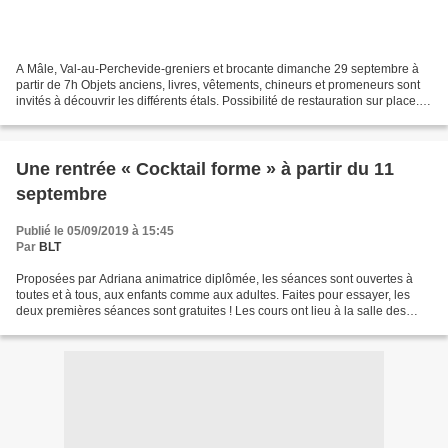
A Mâle, Val-au-Perchevide-greniers et brocante dimanche 29 septembre à
partir de 7h Objets anciens, livres, vêtements, chineurs et promeneurs sont
invités à découvrir les différents étals. Possibilité de restauration sur place.
Pour tout renseignement...
Une rentrée « Cocktail forme » à partir du 11
septembre
Publié le 05/09/2019 à 15:45
Par
BLT
Proposées par Adriana animatrice diplômée, les séances sont ouvertes à
toutes et à tous, aux enfants comme aux adultes. Faites pour essayer, les
deux premières séances sont gratuites ! Les cours ont lieu à la salle des
fêtes de Saint-Germain-de-la-Coudre...