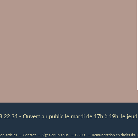
83 22 34 - Ouvert au public le mardi de 17h à 19h, le je
op articles
Contact
Signaler un abus
C.G.U.
Rémunération en droits d'au