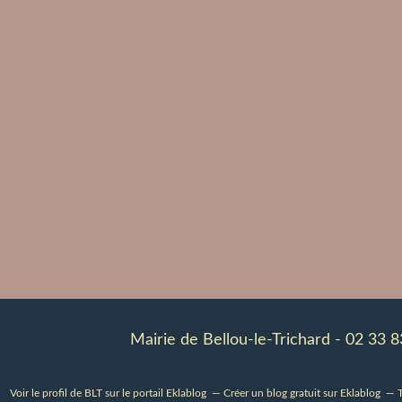
Mairie de Bellou-le-Trichard - 02 33 
Voir le profil de
BLT
sur le portail Eklablog
Créer un blog gratuit sur Eklablog
T