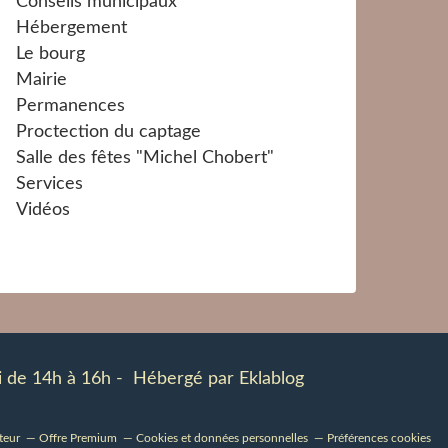
Conseils municipaux
Hébergement
Le bourg
Mairie
Permanences
Proctection du captage
Salle des fêtes "Michel Chobert"
Services
Vidéos
udi de 14h à 16h - Hébergé par
Eklablog
teur
Offre Premium
Cookies et données personnelles
Préférences cookies