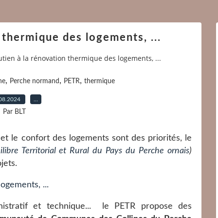
 thermique des logements, ...
utien à la rénovation thermique des logements, ...
,
,
,
he
Perche normand
PETR
thermique
08.2024
…
Par BLT
t le confort des logements sont des priorités, le
ilibre Territorial et Rural du Pays du Perche ornais
)
jets.
nistratif et technique... le PETR propose des