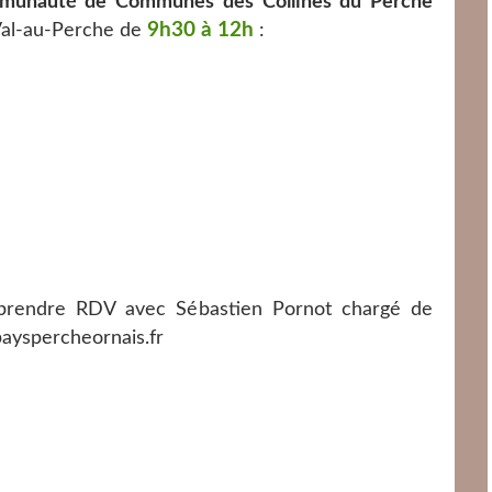
mmunauté de Communes des Collines du Perche
9h30 à 12h
à Val-au-Perche de
:
 prendre RDV avec Sébastien Pornot chargé de
payspercheornais.fr