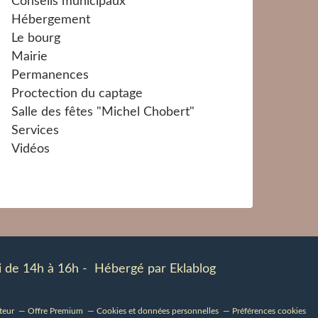
Conseils municipaux
Hébergement
Le bourg
Mairie
Permanences
Proctection du captage
Salle des fêtes "Michel Chobert"
Services
Vidéos
udi de 14h à 16h - Hébergé par
Eklablog
teur
Offre Premium
Cookies et données personnelles
Préférences cookies