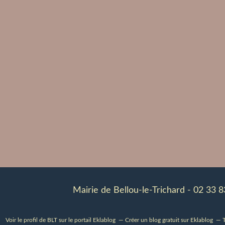
Mairie de Bellou-le-Trichard - 02 33 
Voir le profil de
BLT
sur le portail Eklablog
Créer un blog gratuit sur Eklablog
T