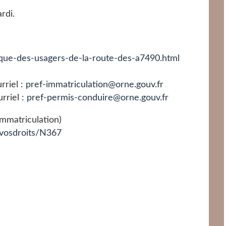
rdi.
ique-des-usagers-de-la-route-des-a7490.html
riel :
pref-immatriculation@orne.gouv.fr
rriel :
pref-permis-conduire@orne.gouv.fr
'immatriculation)
s/vosdroits/N367