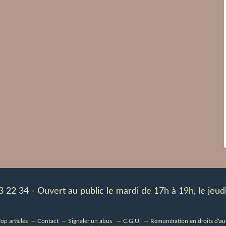
83 22 34 - Ouvert au public le mardi de 17h à 19h, le je
op articles
Contact
Signaler un abus
C.G.U.
Rémunération en droits d'au