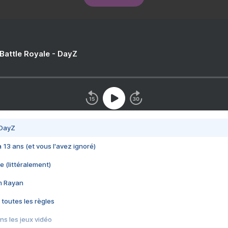
 Battle Royale - DayZ
 DayZ
 a 13 ans (et vous l'avez ignoré)
e (littéralement)
im Rayan
 toutes les règles
s les jeux vidéo