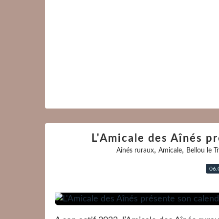
L'Amicale des Aînés pr
,
,
Aînés ruraux
Amicale
Bellou le T
06.