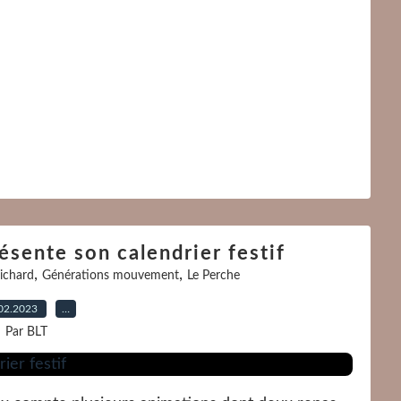
ésente son calendrier festif
,
,
richard
Générations mouvement
Le Perche
02.2023
…
Par BLT