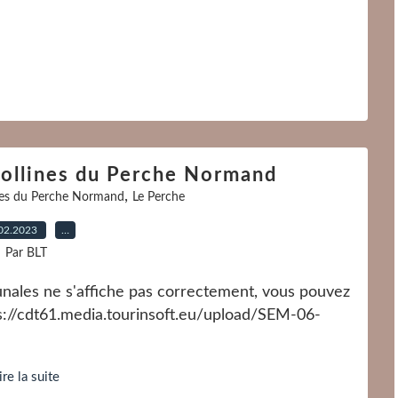
ollines du Perche Normand
,
nes du Perche Normand
Le Perche
02.2023
…
Par BLT
unales ne s'affiche pas correctement, vous pouvez
tps://cdt61.media.tourinsoft.eu/upload/SEM-06-
ire la suite