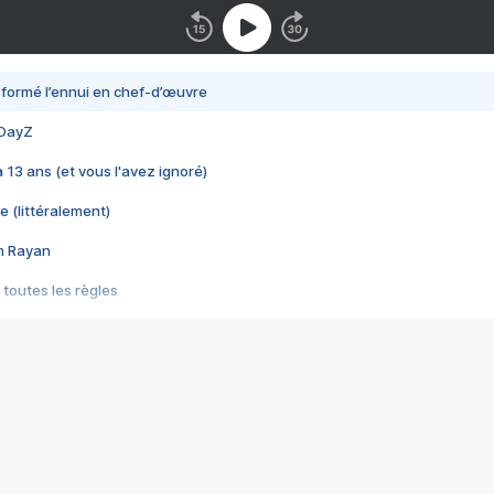
nsformé l’ennui en chef-d’œuvre
 DayZ
 a 13 ans (et vous l'avez ignoré)
e (littéralement)
im Rayan
 toutes les règles
s les jeux vidéo
us choquant de Rockstar ? - Le scandale BULLY
e plus moche de Steam
du RÊVE tourne au CAUCHEMAR
pendant 8 heures