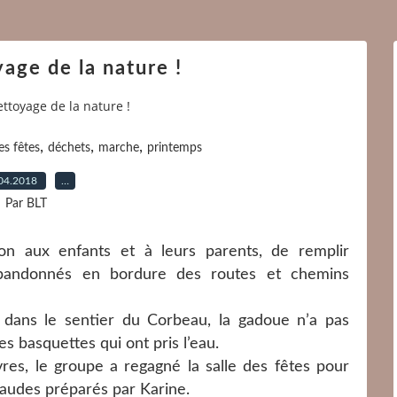
age de la nature !
ttoyage de la nature !
,
,
,
es fêtes
déchets
marche
printemps
04.2018
…
Par BLT
on aux enfants et à leurs parents, de remplir
abandonnés en bordure des routes et chemins
dans le sentier du Corbeau, la gadoue n’a pas
 basquettes qui ont pris l’eau.
es, le groupe a regagné la salle des fêtes pour
haudes préparés par Karine.