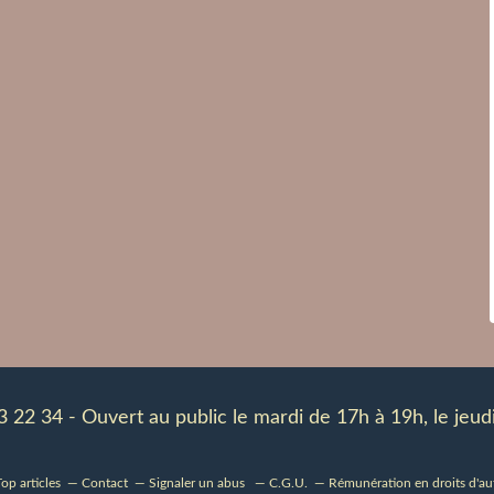
83 22 34 - Ouvert au public le mardi de 17h à 19h, le je
op articles
Contact
Signaler un abus
C.G.U.
Rémunération en droits d'au