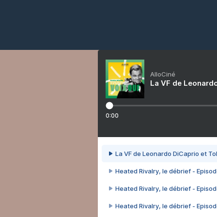
AlloCiné
La VF de Leonardo
0:00
La VF de Leonardo DiCaprio et To
Heated Rivalry, le débrief - Episod
Heated Rivalry, le débrief - Episod
Heated Rivalry, le débrief - Episod