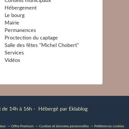
Conseils municipaux
Hébergement
Le bourg
Mairie
Permanences
Proctection du captage
Salle des fêtes "Michel Chobert"
Services
Vidéos
udi de 14h à 16h - Hébergé par
Eklablog
teur
Offre Premium
Cookies et données personnelles
Préférences cookies