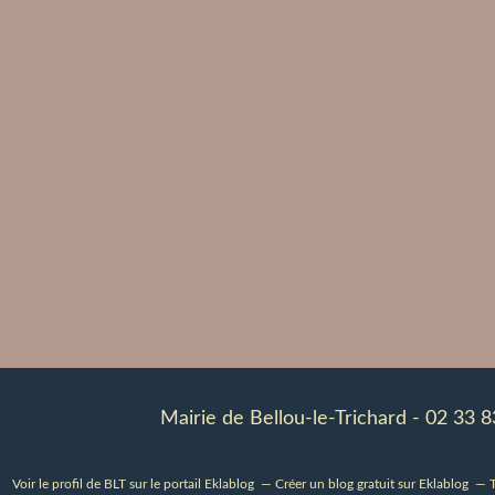
Mairie de Bellou-le-Trichard - 02 33 
Voir le profil de
BLT
sur le portail Eklablog
Créer un blog gratuit sur Eklablog
T