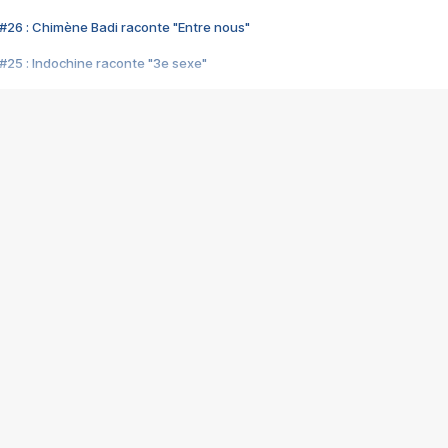
#26 : Chimène Badi raconte "Entre nous"
#25 : Indochine raconte "3e sexe"
#24 : Zaho raconte "C'est chelou"
#23 : Patrick Bruel raconte "Au café des délices"
#22 : Kyo raconte "Le chemin"
#21 : Nolwenn Leroy raconte "Cassé"
#20 : Patrick Hernandez raconte "Born to be alive"
#19 : Lorie raconte "Près de moi"
#18 : Michael Jones raconte "A nos actes manqués" (avec Jean-Jacque
#17 : Khaled raconte "Aïcha"
#16 : Corneille raconte "Parce qu'on vient de loin"
#15 : Indochine raconte "L'aventurier"