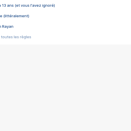
 a 13 ans (et vous l'avez ignoré)
e (littéralement)
im Rayan
 toutes les règles
s les jeux vidéo
us choquant de Rockstar ? - Le scandale BULLY
e plus moche de Steam
du RÊVE tourne au CAUCHEMAR
pendant 8 heures
it… à tort
umiliés par un jeu vidéo
ire - Final Fantasy 8