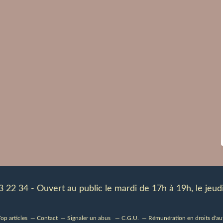
83 22 34 - Ouvert au public le mardi de 17h à 19h, le je
op articles
Contact
Signaler un abus
C.G.U.
Rémunération en droits d'au