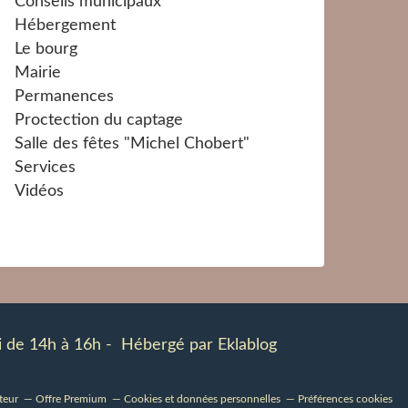
Conseils municipaux
Hébergement
Le bourg
Mairie
Permanences
Proctection du captage
Salle des fêtes "Michel Chobert"
Services
Vidéos
udi de 14h à 16h - Hébergé par
Eklablog
teur
Offre Premium
Cookies et données personnelles
Préférences cookies