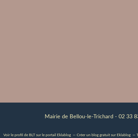
Mairie de Bellou-le-Trichard - 02 33 
Voir le profil de
BLT
sur le portail Eklablog
Créer un blog gratuit sur Eklablog
T