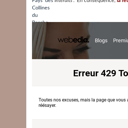
interdits".
En conséquence,
la f