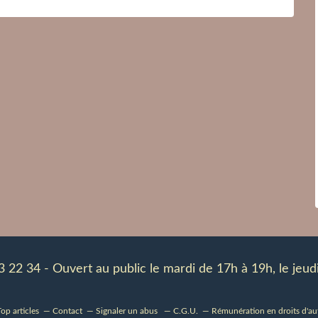
83 22 34 - Ouvert au public le mardi de 17h à 19h, le je
op articles
Contact
Signaler un abus
C.G.U.
Rémunération en droits d'au