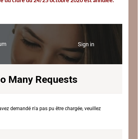
ête du cidre du 24/25 octobre 2020 est annulée.