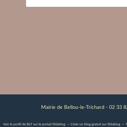
Mairie de Bellou-le-Trichard - 02 33 
Voir le profil de
BLT
sur le portail Eklablog
Créer un blog gratuit sur Eklablog
T