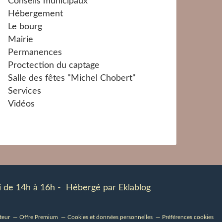
Conseils municipaux
Hébergement
Le bourg
Mairie
Permanences
Proctection du captage
Salle des fêtes "Michel Chobert"
Services
Vidéos
udi de 14h à 16h - Hébergé par
Eklablog
teur
Offre Premium
Cookies et données personnelles
Préférences cookies