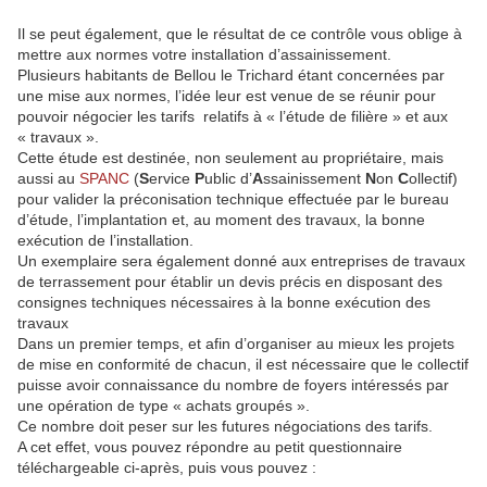
Il se peut également, que le résultat de ce contrôle vous oblige à
mettre aux normes votre installation d’assainissement.
Plusieurs habitants de Bellou le Trichard étant concernées par
une mise aux normes, l’idée leur est venue de se réunir pour
pouvoir négocier les tarifs relatifs à « l’étude de filière » et aux
« travaux ».
Cette étude est destinée, non seulement au propriétaire, mais
aussi au
SPANC
(
S
ervice
P
ublic d’
A
ssainissement
N
on
C
ollectif)
pour valider la préconisation technique effectuée par le bureau
d’étude, l’implantation et, au moment des travaux, la bonne
exécution de l’installation.
Un exemplaire sera également donné aux entreprises de travaux
de terrassement pour établir un devis précis en disposant des
consignes techniques nécessaires à la bonne exécution des
travaux
Dans un premier temps, et afin d’organiser au mieux les projets
de mise en conformité de chacun, il est nécessaire que le collectif
puisse avoir connaissance du nombre de foyers intéressés par
une opération de type « achats groupés ».
Ce nombre doit peser sur les futures négociations des tarifs.
A cet effet, vous pouvez répondre au petit questionnaire
téléchargeable ci-après, puis vous pouvez :